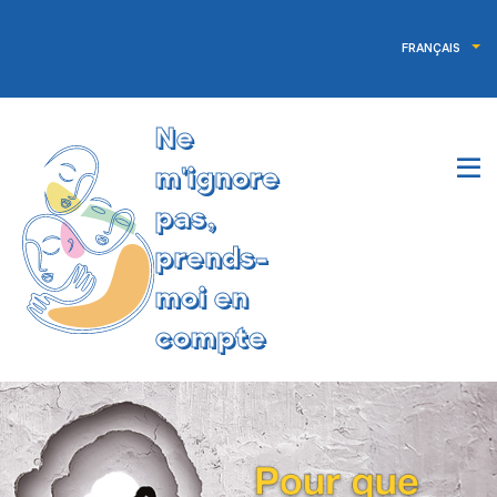
FRANÇAIS
Ne
m'ignore
pas,
prends-
moi en
compte